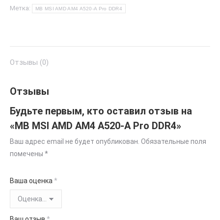
AMD
Метка:
MB MSI AMD AM4 A520-A Pro DDR4
AM4
A520-
A
Pro
Отзывы (0)
DDR4
Отзывы
Будьте первым, кто оставил отзыв на
«MB MSI AMD AM4 A520-A Pro DDR4»
Ваш адрес email не будет опубликован.
Обязательные поля
помечены
*
Ваша оценка
*
Ваш отзыв
*