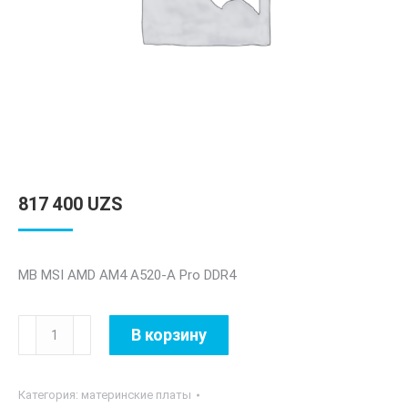
817 400
UZS
MB MSI AMD AM4 A520-A Pro DDR4
Количество
В корзину
товара
MB
Категория:
материнские платы
MSI