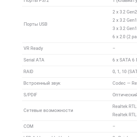
Порты PS/2
1 (клавиат
2 х 3.2 Gen
2 х 3.2 Gen
Порты USB
3 х 3.2 Gen
6 x 2.0 (2 
VR Ready
–
Serial ATA
6 x SATA 6 
RAID
0, 1, 10 (SA
Встроенный звук
Codec — Rea
S/PDIF
Оптический
Realtek RTL
Сетевые возможности
Realtek RTL
COM
–