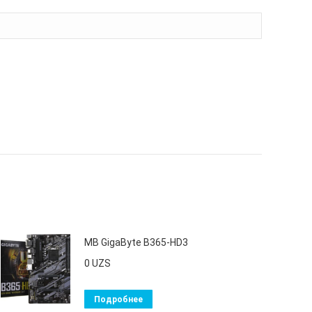
MB GigaByte B365-HD3
0
UZS
Подробнее