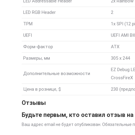
LED Addressable Header
2x Rainbow
LED RGB Header
2
TPM
1x SPI (12 p
UEFI
UEFI AMI B
Форм-фактор
ATX
Размеры, мм
305 x 244
EZ Debug LE
Дополнительные возможности
CrossFireX
Цена в рознице, $
230 (предп
Отзывы
Будьте первым, кто оставил отзыв н
Ваш адрес email не будет опубликован.
Обязательные 