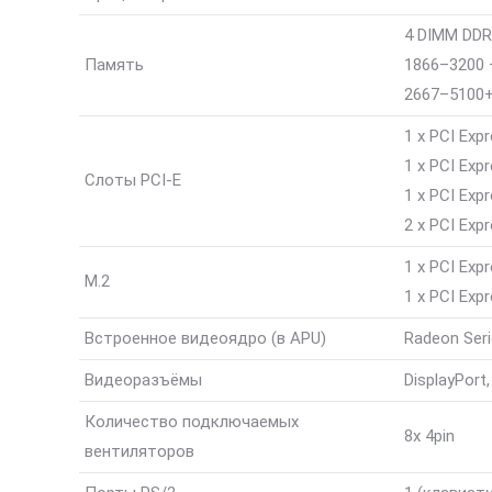
4 DIMM DDR
Память
1866–3200 
2667–5100+
1 x PCI Exp
1 x PCI Exp
Слоты PCI-E
1 x PCI Exp
2 x PCI Exp
1 x PCI Exp
M.2
1 x PCI Exp
Встроенное видеоядро (в APU)
Radeon Seri
Видеоразъёмы
DisplayPort
Количество подключаемых
8x 4pin
вентиляторов