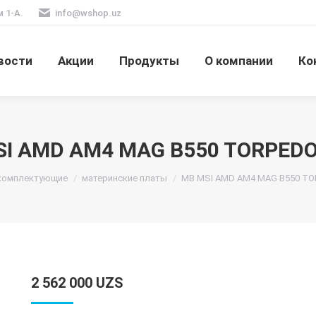
м 1-А.
info@wshop.uz
вости
Акции
Продукты
О компании
Ко
SI AMD AM4 MAG B550 TORPEDO
комплектующие
материнские платы
MB MSI AMD AM4 MAG B550 T
2 562 000
UZS