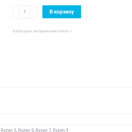
Количество
В корзину
товара
MB
Категория:
материнские платы
MSI
AMD
AM4
MAG
B550
TORPEDO
DDR4
 Ryzen 3, Ryzen 5, Ryzen 7, Ryzen 9