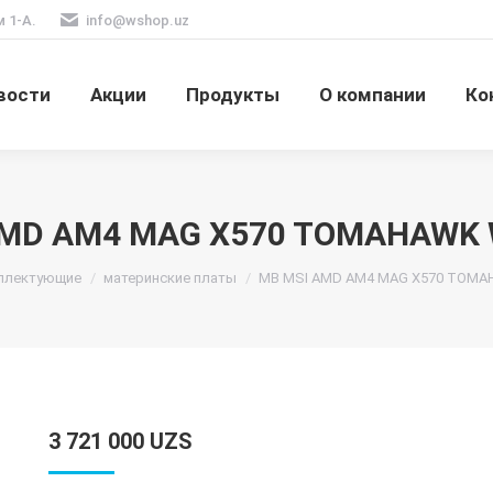
м 1-А.
info@wshop.uz
вости
Акции
Продукты
О компании
Ко
AMD AM4 MAG X570 TOMAHAWK W
плектующие
материнские платы
MB MSI AMD AM4 MAG X570 TOMA
3 721 000
UZS