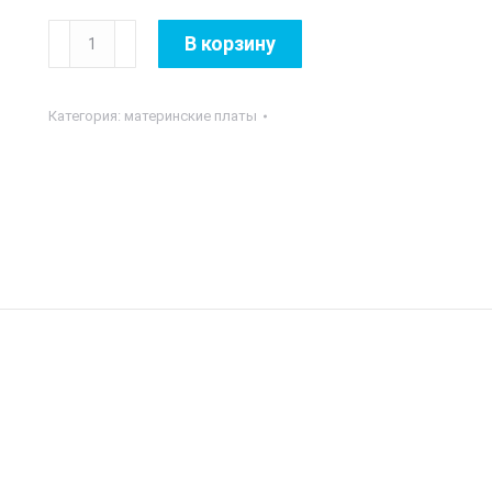
Количество
В корзину
товара
MB
Категория:
материнские платы
MSI
AMD
AM4
MAG
X570
TOMAHAWK
WiFi
DDR4