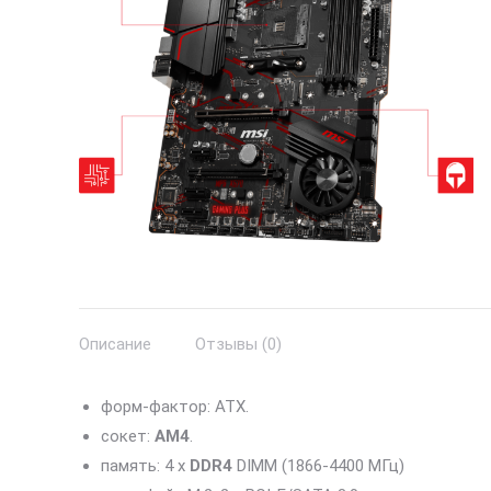
Описание
Отзывы (0)
форм-фактор: ATX.
сокет:
AM4
.
память: 4 x
DDR4
DIMM (1866-4400 МГц)