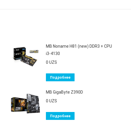
MB Noname H81 (new) DDR3 + CPU
i3-4130
0
UZS
Подробнее
MB GigaByte Z390D
0
UZS
Подробнее