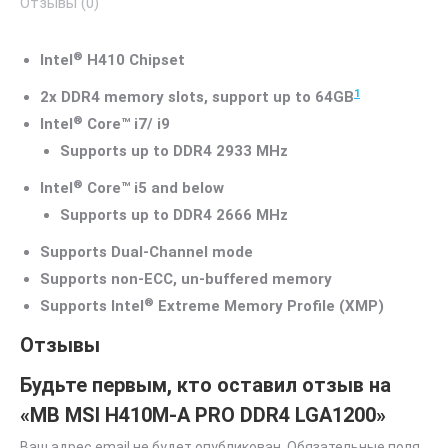
Отзывы (0)
®
Intel
H410 Chipset
1
2x DDR4 memory slots, support up to 64GB
®
Intel
Core™ i7/ i9
Supports up to DDR4 2933 MHz
®
Intel
Core™ i5 and below
Supports up to DDR4 2666 MHz
Supports Dual-Channel mode
Supports non-ECC, un-buffered memory
®
Supports Intel
Extreme Memory Profile (XMP)
Отзывы
Будьте первым, кто оставил отзыв на
«MB MSI H410M-A PRO DDR4 LGA1200»
Ваш адрес email не будет опубликован.
Обязательные поля