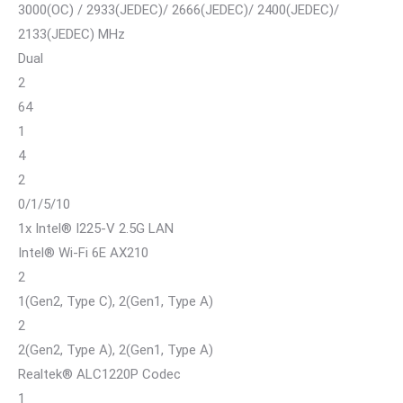
3000(OC) / 2933(JEDEC)/ 2666(JEDEC)/ 2400(JEDEC)/
2133(JEDEC) MHz
Dual
2
64
1
4
2
0/1/5/10
1x Intel® I225-V 2.5G LAN
Intel® Wi-Fi 6E AX210
2
1(Gen2, Type C), 2(Gen1, Type A)
2
2(Gen2, Type A), 2(Gen1, Type A)
Realtek® ALC1220P Codec
1