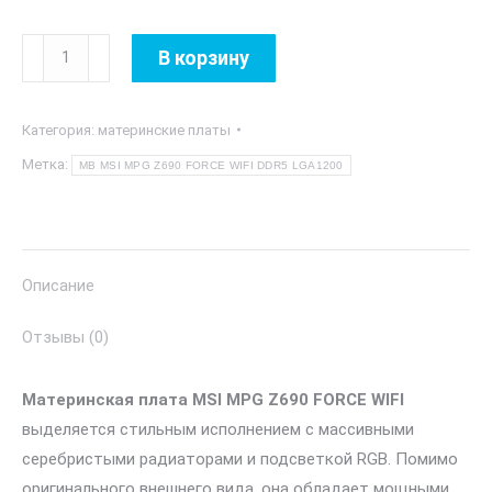
Количество
В корзину
товара
MB
Категория:
материнские платы
MSI
MPG
Метка:
MB MSI MPG Z690 FORCE WIFI DDR5 LGA1200
Z690
FORCE
WIFI
DDR5
Описание
LGA1200
Отзывы (0)
Материнская плата MSI MPG Z690 FORCE WIFI
выделяется стильным исполнением с массивными
серебристыми радиаторами и подсветкой RGB. Помимо
оригинального внешнего вида, она обладает мощными