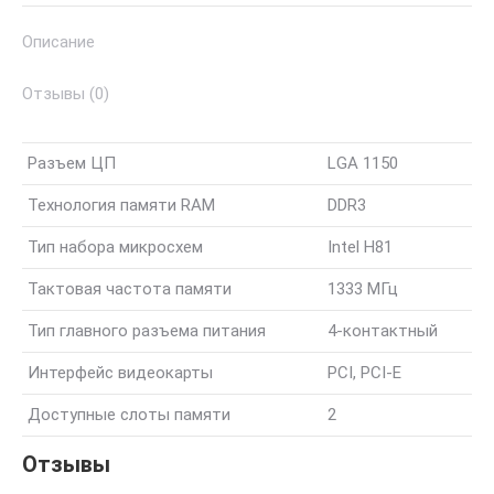
DDR3
Описание
+
CPU
Отзывы (0)
DС
G3220
Разъем ЦП
LGA 1150
Технология памяти RAM
DDR3
Тип набора микросхем
Intel H81
Тактовая частота памяти
1333 МГц
Тип главного разъема питания
4-контактный
Интерфейс видеокарты
PCI, PCI-E
Доступные слоты памяти
2
Отзывы