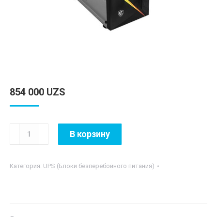
854 000
UZS
Количество
В корзину
товара
MSI
Категория:
UPS (Блоки безперебойного питания)
MAG
Vampiric
010