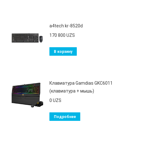
a4tech kr-8520d
170 800
UZS
В корзину
Клавиатура Gamdias GKC6011
(клавиатура + мышь)
0
UZS
Подробнее