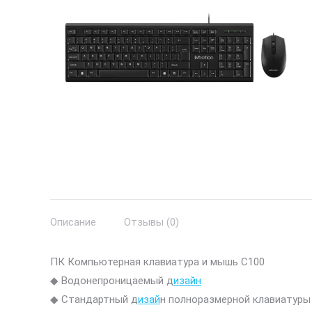
Описание
Отзывы (0)
ПК Компьютерная клавиатура и мышь C100
◆ Водонепроницаемый д
изайн
◆ Стандартный д
изай
н полноразмерной клавиатуры