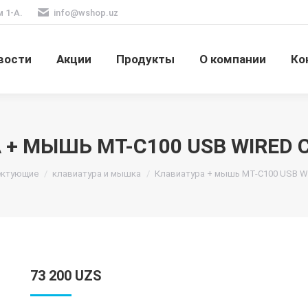
м 1-А.
info@wshop.uz
вости
Акции
Продукты
О компании
Ко
 + МЫШЬ MT-C100 USB WIRED 
ектующие
клавиатура и мышка
Клавиатура + мышь MT-C100 USB W
73 200
UZS