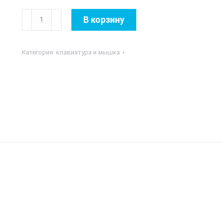
Количество
В корзину
товара
Клавиатура
Категория:
клавиатура и мышка
+
мышь
MT-
C100
USB
Wired
Combo
US+RU