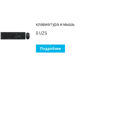
клавиатура и мышь
0
UZS
Подробнее