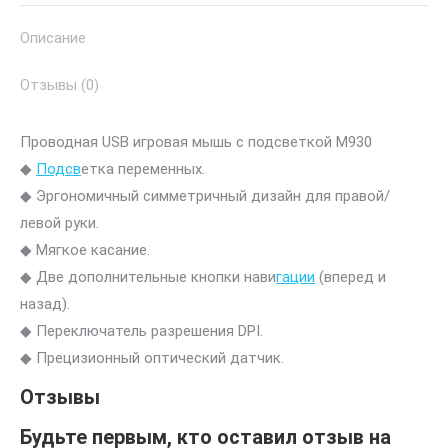
Backlit
Описание
Mouse
Отзывы (0)
Проводная USB игровая мышь с подсветкой M930
◆
Подсв
етка переменных.
◆ Эргономичный симметричный дизайн для правой/
левой руки.
◆ Мягкое касание.
◆ Две дополнительные кнопки нави
гации
(вперед и
назад).
◆ Переключатель разрешения DPI.
◆ Прецизионный оптический датчик.
Отзывы
Будьте первым, кто оставил отзыв на