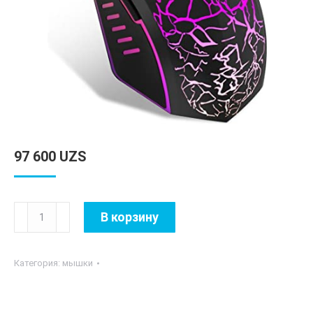
97 600
UZS
Количество
В корзину
товара
MT-
Категория:
мышки
M930
USB
Corded