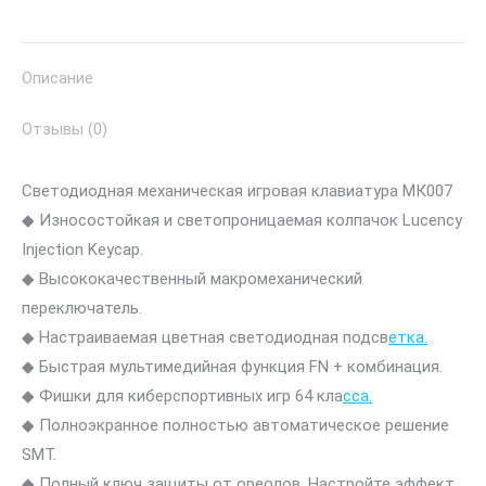
MK007
Mechanical
Описание
Keyboard
US+RU
Отзывы (0)
Светодиодная механическая игровая клавиатура МК007
◆ Износостойкая и светопроницаемая колпачок Lucency
Injection Keycap.
◆ Высококачественный макромеханический
переключатель.
◆ Настраиваемая цветная светодиодная подсв
етка.
◆ Быстрая мультимедийная функция FN + комбинация.
◆ Фишки для киберспортивных игр 64 кла
сса.
◆ Полноэкранное полностью автоматическое решение
SMT.
◆ Полный ключ защиты от ореолов. Настройте эффект