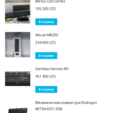
Metoo C20 Combo
195 200
UZS
В корзину
Wecan MK290
244 000
UZS
В корзину
Gamdias Hermes M1
451 400
UZS
В корзину
Механическая клавиатура Redragon
MITRA K551 RGB