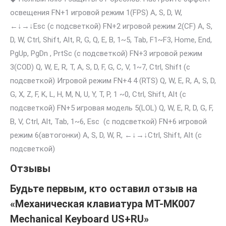
освещения FN+1 игровой режим 1(FPS) A, S, D, W,
←↓→↓Esc (с подсветкой) FN+2 игровой режим 2(CF) A, S,
D, W, Ctrl, Shift, Alt, R, G, Q, E, B, 1~5, Tab, F1~F3, Home, End,
PgUp, PgDn , PrtSc (с подсветкой) FN+3 игровой режим
3(COD) Q, W, E, R, T, A, S, D, F, G, C, V, 1~7, Ctrl, Shift (с
подсветкой) Игровой режим FN+4 4 (RTS) Q, W, E, R, A, S, D,
G, X, Z, F, K, L, H, M, N, U, Y, T, P, 1 ~0, Ctrl, Shift, Alt (с
подсветкой) FN+5 игровая модель 5(LOL) Q, W, E, R, D, G, F,
B, V, Ctrl, Alt, Tab, 1~6, Esc (с подсветкой) FN+6 игровой
режим 6(автогонки) A, S, D, W, R, ←↓→↓Ctrl, Shift, Alt (с
подсветкой)
Отзывы
Будьте первым, кто оставил отзыв на
«Механическая клавиатура MT-MK007
Mechanical Keyboard US+RU»