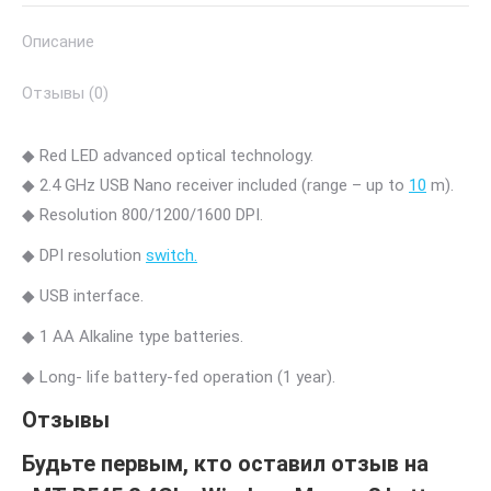
Mouse
Описание
3
buttons
Отзывы (0)
blue
◆ Red LED advanced optical technology.
◆ 2.4 GHz USB Nano receiver included (range – up to
10
m).
◆ Resolution 800/1200/1600 DPI.
◆ DPI resolution
switch.
◆ USB interface.
◆ 1 AA Alkaline type batteries.
◆ Long- life battery-fed operation (1 year).
Отзывы
Будьте первым, кто оставил отзыв на