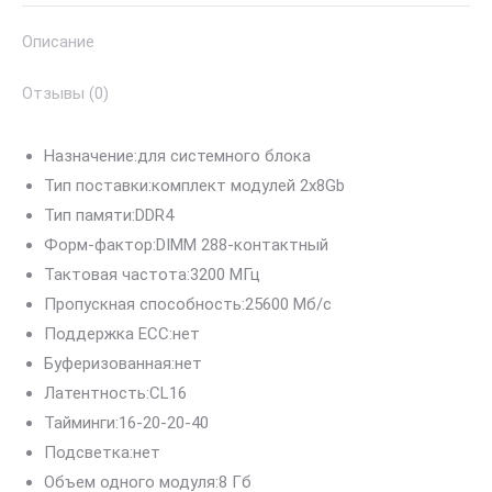
(8*2)
Описание
Отзывы (0)
Назначение:
для системного блока
Тип поставки:
комплект модулей 2x8Gb
Тип памяти:
DDR4
Форм-фактор:
DIMM 288-контактный
Тактовая частота:
3200 МГц
Пропускная способность:
25600 Мб/с
Поддержка ECC:
нет
Буферизованная:
нет
Латентность:
CL16
Тайминги:
16-20-20-40
Подсветка:
нет
Объем одного модуля:
8 Гб