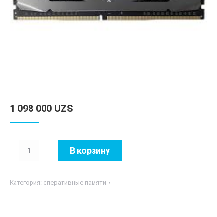
1 098 000
UZS
Количество
В корзину
товара
Patriot
Категория:
оперативные памяти
DDR4
16GB
3200Mhz