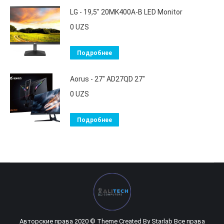
LG - 19,5" 20MK400A-B LED Monitor
0
UZS
Подробнее
Aorus - 27" AD27QD 27"
0
UZS
Подробнее
Авторские права 2020 © Theme Created By
Starlab
Все права