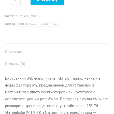
товара
SSD
Категория:
SSD диски
M2
Hikvision
Метка:
SSD M2 Hikvision 256GB NVMe
256GB
NVMe
Описание
Отзывы (0)
Внутренний SSD-накопитель Hikvision, выполненный в
форм факторе M2, предназначен для установки в
материнскую плату компьютеров или ноутбуков с
соответствующим разъёмом. Благодаря ему вы сможете
расширить хранилище вашего устройства на 256 Гб.
Интерфейс PCI-E 3.0 x4, скорость чтения/записи —