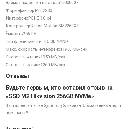
Время наработки на отказ1500000 ч
Форм-фактор:M.2 2280
ИнтерфейсPCI-E 3.0 x4
КонтроллерSilicon Motion SM2263XT
Ёмкость256 ГБ
Тип флэш-памятиTLC 3D NAND
Макс. скорость интерфейса1950 МБ/сек
Скорость чтения1950 МБ/сек
Скорость записи1260 МБ/сек
Отзывы
Будьте первым, кто оставил отзыв на
«SSD M2 Hikvision 256GB NVMe»
Ваш адрес email не будет опубликован.
Обязательные поля
помечены
*
Ваша оценка
*