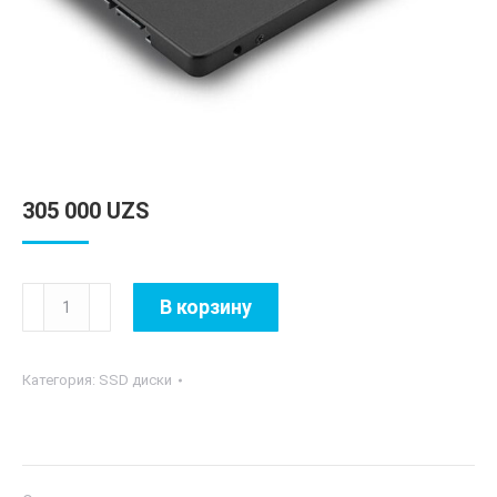
305 000
UZS
Количество
В корзину
товара
SSD
Категория:
SSD диски
OSCOO
120GB
SATA
III