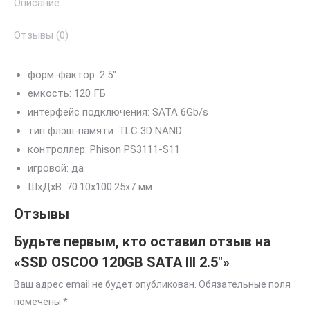
Описание
2.5"
Отзывы (0)
форм-фактор: 2.5″
емкость: 120 ГБ
интерфейс подключения: SATA 6Gb/s
тип флэш-памяти: TLC 3D NAND
контроллер: Phison PS3111-S11
игровой: да
ШхДхВ: 70.10х100.25х7 мм
Отзывы
Будьте первым, кто оставил отзыв на
«SSD OSCOO 120GB SATA III 2.5″»
Ваш адрес email не будет опубликован.
Обязательные поля
помечены
*