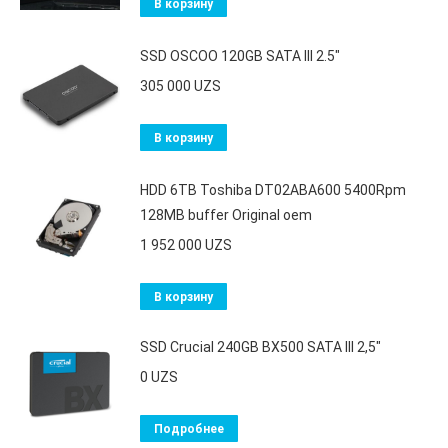
В корзину
SSD OSCOO 120GB SATA III 2.5"
305 000
UZS
В корзину
HDD 6TB Toshiba DT02ABA600 5400Rpm
128MB buffer Original oem
1 952 000
UZS
В корзину
SSD Crucial 240GB BX500 SATA III 2,5"
0
UZS
Подробнее