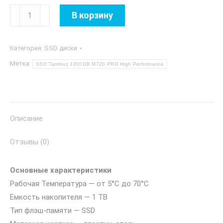
Количество
В корзину
товара
SSD
Категория:
SSD диски
Tammuz
1000GB
Метка:
SSD Tammuz 1000GB M720 PRO High Performance
M720
PRO
High
Performance
Описание
Отзывы (0)
Основные характеристики
Рабочая Температура — от 5°C до 70°C
Емкость накопителя — 1 TB
Тип флэш-памяти — SSD