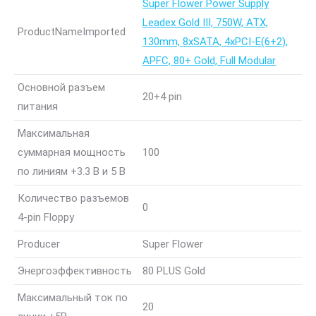
Super Flower Power Supply
Leadex Gold III, 750W, ATX,
ProductNameImported
130mm, 8xSATA, 4xPCI-E(6+2),
APFC, 80+ Gold, Full Modular
Основной разъем
20+4 pin
питания
Максимальная
суммарная мощность
100
по линиям +3.3 В и 5 В
Количество разъемов
0
4-pin Floppy
Producer
Super Flower
Энергоэффективность
80 PLUS Gold
Максимальный ток по
20