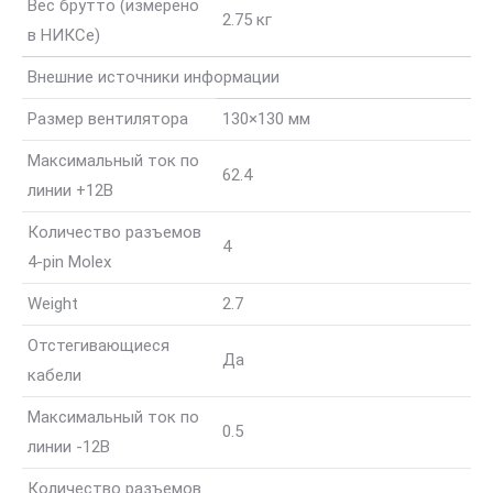
Вес брутто (измерено
2.75 кг
в НИКСе)
Внешние источники информации
Размер вентилятора
130×130 мм
Максимальный ток по
62.4
линии +12В
Количество разъемов
4
4-pin Molex
Weight
2.7
Отстегивающиеся
Да
кабели
Максимальный ток по
0.5
линии -12В
Количество разъемов