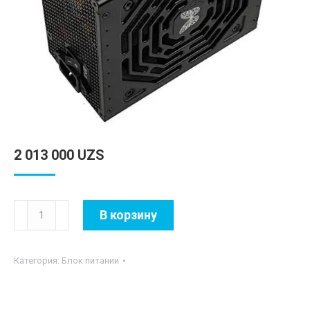
2 013 000
UZS
Количество
В корзину
товара
Super
Категория:
Блок питании
Flower
Leadex
III