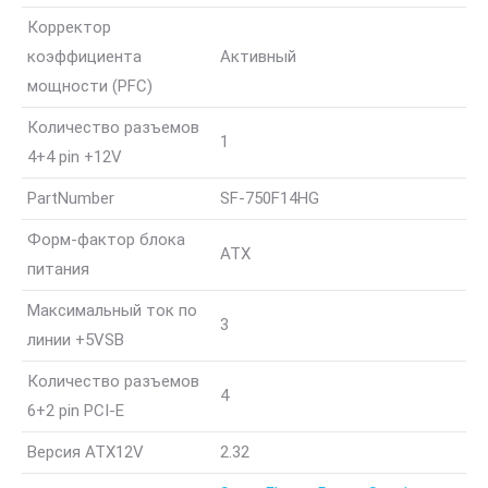
Корректор
коэффициента
Активный
мощности (PFC)
Количество разъемов
1
4+4 pin +12V
PartNumber
SF-750F14HG
Форм-фактор блока
ATX
питания
Максимальный ток по
3
линии +5VSB
Количество разъемов
4
6+2 pin PCI-E
Версия ATX12V
2.32