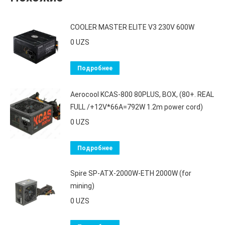
COOLER MASTER ELITE V3 230V 600W
0
UZS
Подробнее
Aerocool KCAS-800 80PLUS, BOX, (80+. REAL
FULL /+12V*66A=792W 1.2m power cord)
0
UZS
Подробнее
Spire SP-ATX-2000W-ETH 2000W (for
mining)
0
UZS