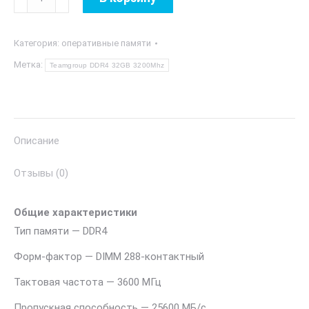
товара
Teamgroup
Категория:
оперативные памяти
DDR4
32GB
Метка:
Teamgroup DDR4 32GB 3200Mhz
3200Mhz
Описание
Отзывы (0)
Общие характеристики
Тип памяти — DDR4
Форм-фактор — DIMM 288-контактный
Тактовая частота — 3600 МГц
Пропускная способность — 25600 МБ/с