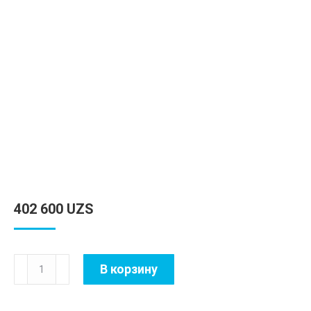
402 600
UZS
Количество
В корзину
товара
Teamgroup