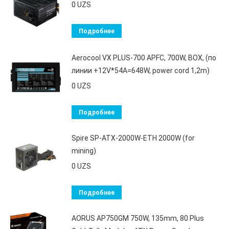
0
UZS
Подробнее
Aerocool VX PLUS-700 APFC, 700W, BOX, (по
линии +12V*54A=648W, power cord 1,2m)
0
UZS
Подробнее
Spire SP-ATX-2000W-ETH 2000W (for
mining)
0
UZS
Подробнее
AORUS AP750GM 750W, 135mm, 80 Plus