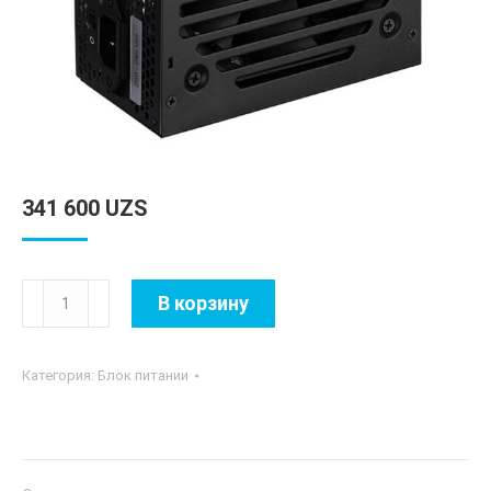
341 600
UZS
Количество
В корзину
товара
VX
Категория:
Блок питании
PLUS
500