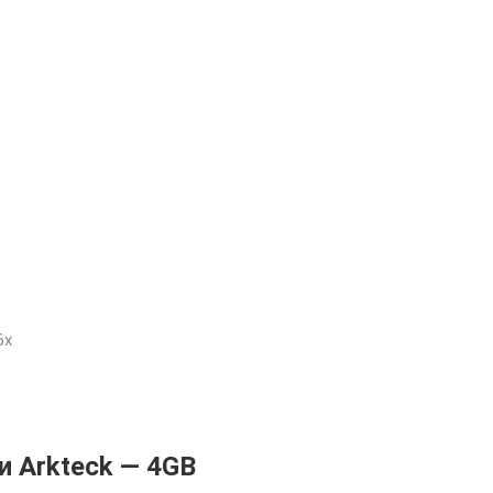
6x
 Arkteck — 4GB