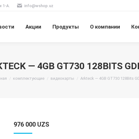
м 1-А.
info@wshop.uz
вости
Акции
Продукты
О компании
Ко
TECK — 4GB GT730 128BITS G
здесь:
вная
комплектующие
видеокарты
Arkteck — 4GB GT730 128Bits 
976 000
UZS