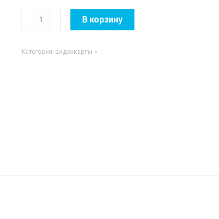
Количество
В корзину
товара
Arkteck
Категория:
видеокарты
-
4GB
GT730
128Bits
GDDR3