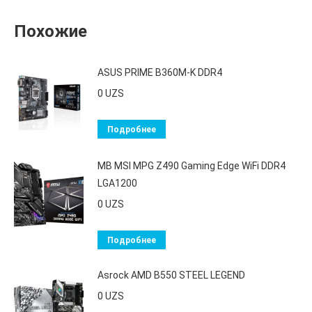
Похожие
ASUS PRIME B360M-K DDR4
0
UZS
Подробнее
MB MSI MPG Z490 Gaming Edge WiFi DDR4
LGA1200
0
UZS
Подробнее
Asrock AMD B550 STEEL LEGEND
0
UZS