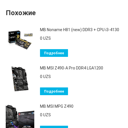
Похожие
MB Noname H81 (new) DDR3 + CPU i3-4130
0
UZS
Подробнее
MB MSI Z490-A Pro DDR4 LGA1200
0
UZS
Подробнее
MB MSI MPG Z490
0
UZS