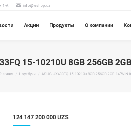
м 1-А.
info@wshop.uz
вости
Акции
Продукты
О компании
Ко
33FQ 15-10210U 8GB 256GB 2GB
Вы здесь:
Главная
Ноутбуки
ASUS UX433FQ 15-10210u 8GB 256GB 2GB 14″WIN1
124 147 200 000
UZS