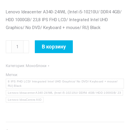
Lenovo Ideacenter A340-24IWL (Intel i5-10210U/ DDR4 4GB/
HDD 1000GB/ 23,8 IPS FHD LCD/ Integrated Intel UHD
Graphics/ No DVD/ Keyboard + mouse/ RU) Black
Количество
В корзину
товара
Lenovo
Категория:
Моноблоки
Ideacenter
A340-
Метки:
8 IPS FHD LCD/ Integrated Intel UHD Graphics/ No DVD/ Keyboard + mouse/
24IWL
RU) Black
Black
Lenovo Ideacenter A340-24IWL (Intel i5-10210U/ DDR4 4GB/ HDD 1000GB/ 23
Lenovo IdeaCentre AIO