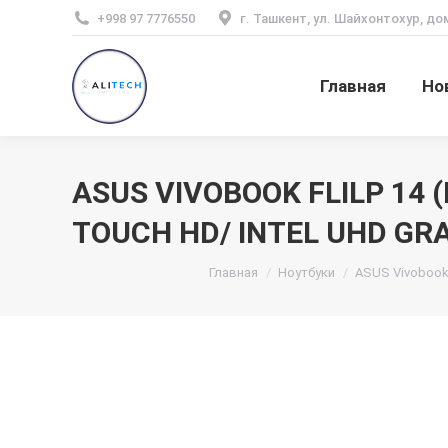
+998 97 7776550
г. Ташкент, ул. Шайхонтохур, до
Главная
Но
ASUS VIVOBOOK FLILP 14 
TOUCH HD/ INTEL UHD GRA
Вы здесь:
Главная
Ноутбуки
ASUS Vivobook 