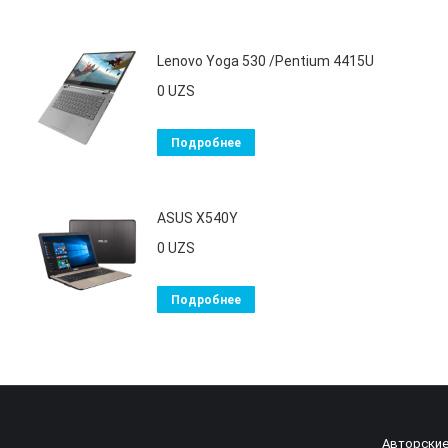
Lenovo Yoga 530 /Pentium 4415U
0
UZS
Подробнее
ASUS X540Y
0
UZS
Подробнее
Авторские