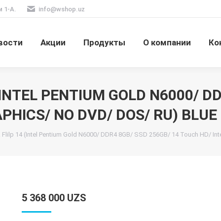
м 1-А.
info@wshop.uz
вости
Акции
Продукты
О компании
Ко
(INTEL PENTIUM GOLD N6000/ DD
PHICS/ NO DVD/ DOS/ RU) BLUE
Flilp 14 (Intel Pentium Gold N6000/ DDR4 8GB/ SSD 256GB/ 14 Touch HD/ In
5 368 000
UZS