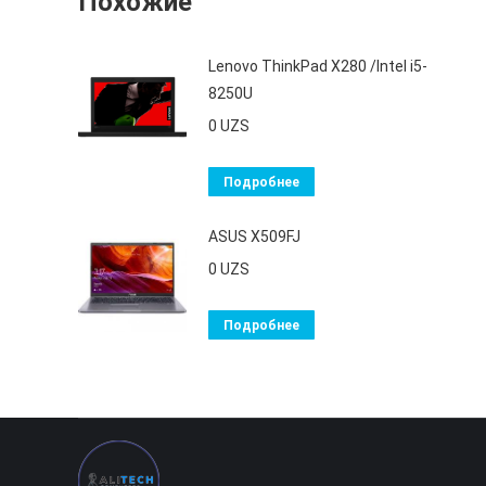
Похожие
Lenovo ThinkPad X280 /Intel i5-
8250U
0
UZS
Подробнее
ASUS X509FJ
0
UZS
Подробнее