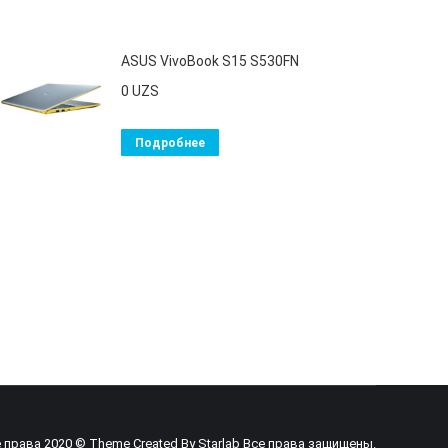
ASUS VivoBook S15 S530FN
0
UZS
Подробнее
 права 2020 © Theme Created By
Starlab
Все права защищены.