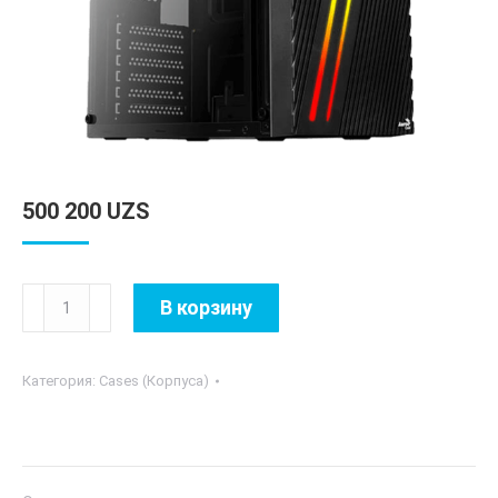
500 200
UZS
Количество
В корзину
товара
CYLON
Категория:
Cases (Корпуса)
(RGB-
13mode)