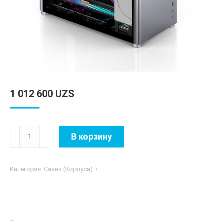
1 012 600
UZS
Количество
В корзину
товара
Jonsbo
Категория:
Cases (Корпуса)
D30
Silver