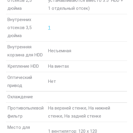
отсеков 2,5
устанавливаются вместо 3.5″ HDD +
дюйма
1 отдельный отсек)
Внутренних
отсеков 3,5
1
дюйма
Внутренняя
Несъемная
корзина для HDD
Крепление HDD
На винтах
Оптический
Нет
привод
Охлаждение
Противопылевой
На верхней стенке, На нижней
фильтр
стенке, На задней стенке
Место для
1 вентилятор: 120 x 120