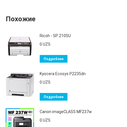
Похожие
Ricoh - SP 210SU
0
UZS
Подробнее
Kyocera Ecosys P2235dn
0
UZS
Подробнее
Canon imageCLASS MF237w
0
UZS