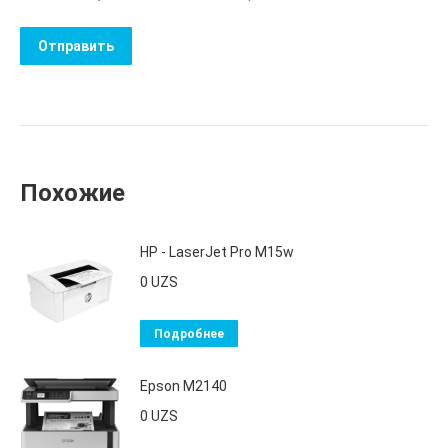
Похожие
HP - LaserJet Pro M15w
0
UZS
Подробнее
Epson M2140
0
UZS