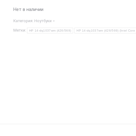
Нет в наличии
Категория:
Ноутбуки
Метки:
HP 14-dq1037wm (426/569)
HP 14-dq1037wm (426/569) (Intel Core