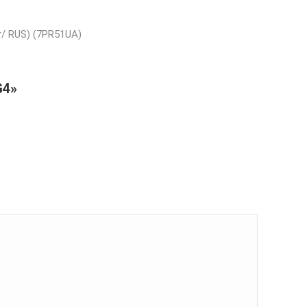
r/ RUS) (7PR51UA)
G4»