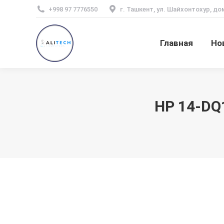
+998 97 7776550
г. Ташкент, ул. Шайхонтохур, до
Главная
Но
HP 14-DQ