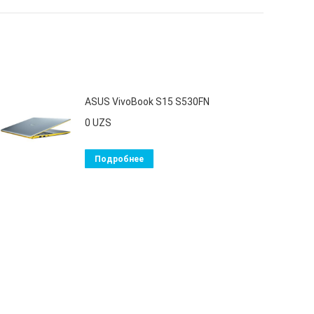
ASUS VivoBook S15 S530FN
0
UZS
Подробнее