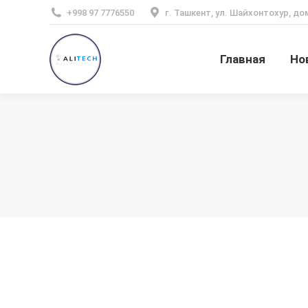
+998 97 7776550
г. Ташкент, ул. Шайхонтохур, до
Главная
Но