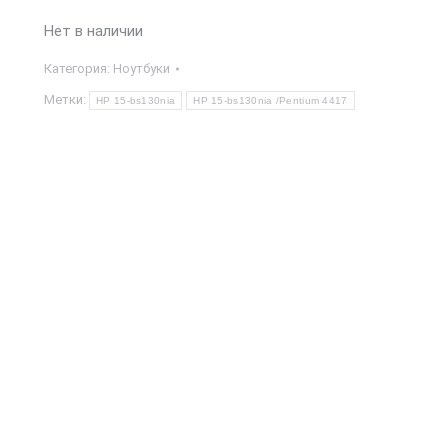
Нет в наличии
Категория:
Ноутбуки
Метки:
HP 15-bs130nia
HP 15-bs130nia /Pentium 4417