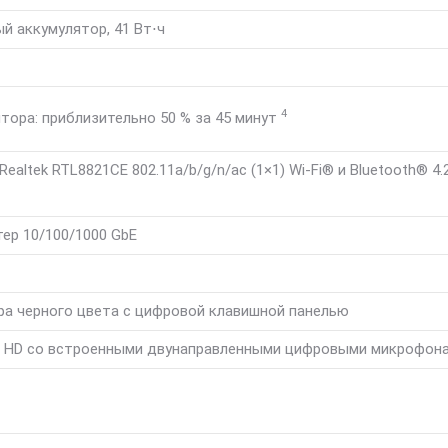
й аккумулятор, 41 Вт⋅ч
4
тора: приблизительно 50 % за 45
минут
altek RTL8821CE 802.11a/b/g/n/ac (1×1) Wi-Fi® и Bluetooth®
4.
ер 10/100/1000 GbE
ра черного цвета с цифровой клавишной панелью
20p HD со встроенными двунаправленными цифровыми микрофон