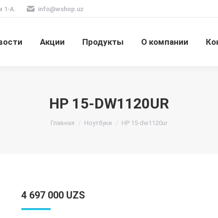
м 1-А.
info@wshop.uz
вости
Акции
Продукты
О компании
Ко
HP 15-DW1120UR
Вы здесь:
Главная
Ноутбуки
HP 15-dw1120ur
4 697 000
UZS