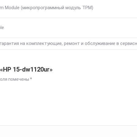
rm Module (микропрограммный модуль TPM)
ble
гарантия на комплектующие, ремонт и обслуживание в сервис
 «HP 15-dw1120ur»
поля помечены
*