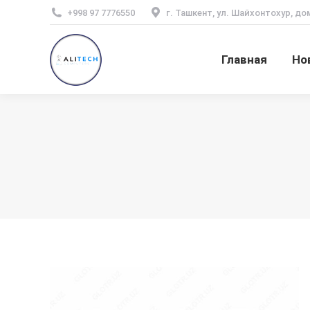
+998 97 7776550
г. Ташкент, ул. Шайхонтохур, до
Главная
Но