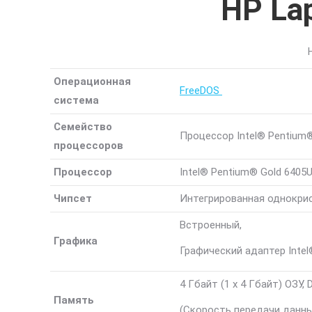
HP La
Операционная
FreeDOS
система
Семейство
Процессор Intel® Pentium®
процессоров
Процессор
Intel® Pentium® Gold 6405U
Чипсет
Интегрированная однокрис
Встроенный,
Графика
Графический адаптер Intel
4 Гбайт (1 x 4 Гбайт) ОЗУ,
Память
(Скорость передачи данны