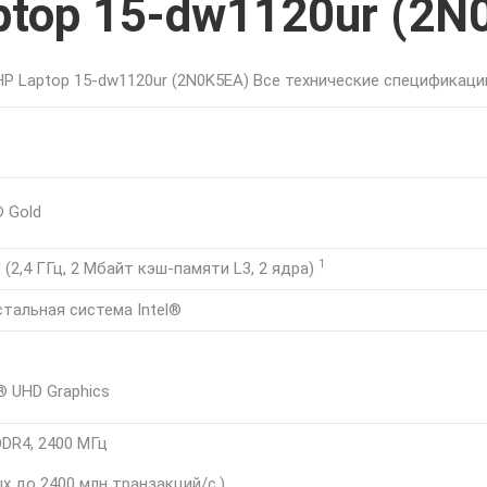
ptop 15-dw1120ur (2N
HP Laptop 15-dw1120ur (2N0K5EA) Все технические спецификаци
 Gold
1
 (2,4 ГГц, 2 Мбайт кэш-памяти L3, 2
ядра)
тальная система Intel®
® UHD Graphics
 DDR4, 2400 МГц
х до 2400 млн транзакций/с.)