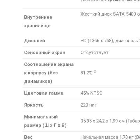
Жесткий диск SATA 5400 о
Внутреннее
хранилище
Дисплей
HD (1366 x 768), диагональ
Сенсорный экран
Отсутствует
Соотношение экрана
2
к корпусу (без
81.2%
динамиков)
Цветовая гамма
45% NTSC
Яркость
220 нит
Минимальный
35,85 x 24,2 x 1,99 см
(Габа
размер (Ш x Г x В)
Вес
Начальная масса 1,78 кг
(В