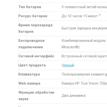
Тип батареи
3-элементный литий-ионны
3
Ресурс батареи
До 10 часов 15
минут
Время перезаряда
Быстрая зарядка аккумуля
батареи
Беспроводное
Комбинированный модуль Re
подключение
Miracast®)
Сетевой интерфейс
Встроенный сетевой адапт
Цвет продукта
Черный
Клавиатура
Полноразмерная клавиату
Web-камера
Камера HP True Vision 7
Функции обработки
Два динамика
звука