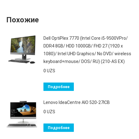
Похожие
Dell OptiPlex 7770 (Intel Core i5-9500VPro/
DDR4 8GB/ HDD 1000GB/ FHD 27 (1920 x
1080)/ Intel UHD Graphics/ No DVD/ wireless
keyboard+mouse/ DOS/ RU) (210-AS EX)
0
UZS
Подробнее
Lenovo IdeaCentre AIO 520-27ICB
0
UZS
Подробнее