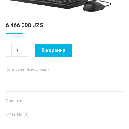
6 466 000
UZS
Количество
В корзину
товара
HP
Категория:
Моноблоки
200
G4
(516)
Описание
Отзывы (0)