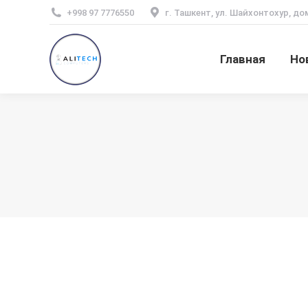
+998 97 7776550
г. Ташкент, ул. Шайхонтохур, до
Главная
Но