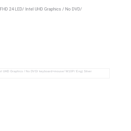
 FHD 24 LED/ Intel UHD Graphics / No DVD/
el UHD Graphics / No DVD/ keyboard+mouse/ W10P/ Eng) Silver