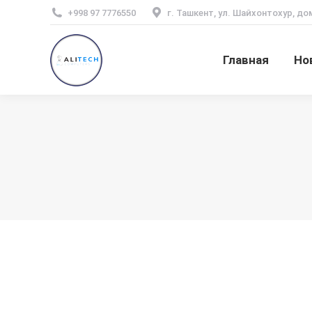
+998 97 7776550
г. Ташкент, ул. Шайхонтохур, до
Главная
Но