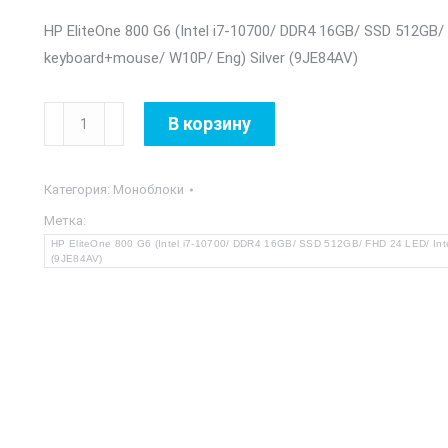
HP EliteOne 800 G6 (Intel i7-10700/ DDR4 16GB/ SSD 512GB/
keyboard+mouse/ W10P/ Eng) Silver (9JE84AV)
Количество
В корзину
товара
HP
Категория:
Моноблоки
EliteOne
800
Метка:
HP EliteOne 800 G6 (Intel i7-10700/ DDR4 16GB/ SSD 512GB/ FHD 24 LED/ Int
G6
(9JE84AV)
Silver