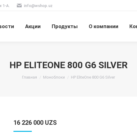
м 1-А.
info@wshop.uz
вости
Акции
Продукты
О компании
Ко
HP ELITEONE 800 G6 SILVER
Вы здесь:
Главная
Моноблоки
HP EliteOne 800 G6 Silver
16 226 000
UZS