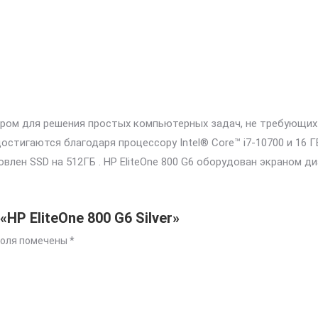
ором для решения простых компьютерных задач, не требующи
тигаются благодаря процессору Intel® Core™ i7-10700 и 16 ГБ
лен SSD на 512ГБ . HP EliteOne 800 G6 оборудован экраном ди
HP EliteOne 800 G6 Silver»
поля помечены
*