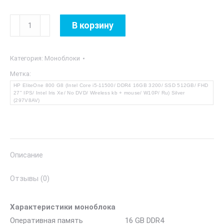
Количество
В корзину
товара
HP
Категория:
Моноблоки
EliteOne
800
Метка:
HP EliteOne 800 G8 (Intel Core i5-11500/ DDR4 16GB 3200/ SSD 512GB/ FHD
G8
27" IPS/ Intel Iris Xe/ No DVD/ Wireless kb + mouse/ W10P/ Ru) Silver
Silver
(297V8AV)
Описание
Отзывы (0)
Характеристики моноблока
Оперативная память 16 GB DDR4