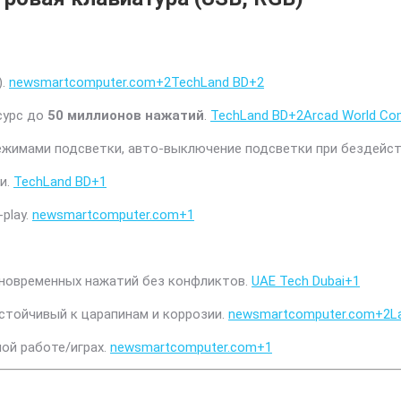
).
newsmartcomputer.com
+2
TechLand BD
+2
есурс до
50 миллионов нажатий
.
TechLand BD
+2
Arcad World Co
ежимами подсветки, авто-выключение подсветки при бездейс
ши.
TechLand BD
+1
play.
newsmartcomputer.com
+1
одновременных нажатий без конфликтов.
UAE Tech Dubai
+1
устойчивый к царапинам и коррозии.
newsmartcomputer.com
+2
L
ой работе/играх.
newsmartcomputer.com
+1