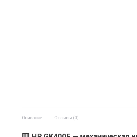
Описание
Отзывы (0)
⌨️ HP GK400F — механическая и