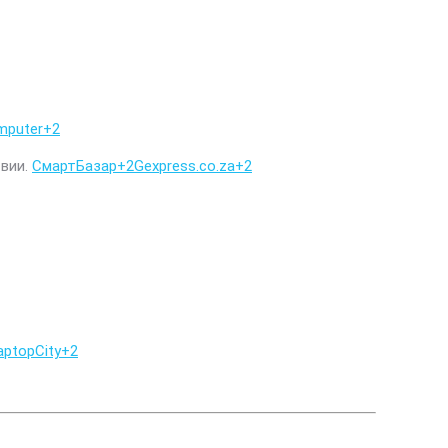
mputer
+2
твии.
СмартБазар
+2
Gexpress.co.za
+2
aptopCity
+2