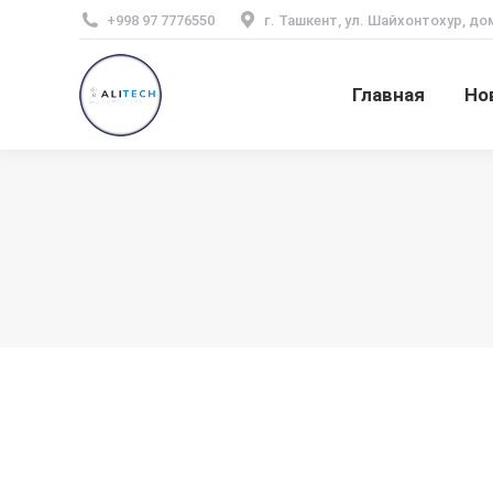
+998 97 7776550
г. Ташкент, ул. Шайхонтохур, до
Главная
Но