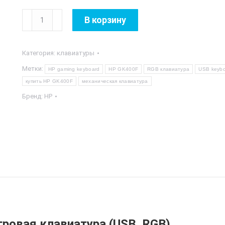
Количество
В корзину
Категория:
клавиатуры
Метки:
HP gaming keyboard
HP GK400F
RGB клавиатура
USB keybo
купить HP GK400F
механическая клавиатура
Бренд:
HP
гровая клавиатура (USB, RGB)