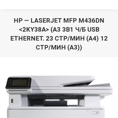
HP — LASERJET MFP M436DN
<2KY38A> (А3 3В1 Ч/Б USB
ETHERNET. 23 СТР/МИН (A4) 12
СТР/МИН (А3))
Вы здесь: