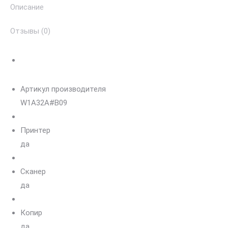
Описание
(А3
3в1
Отзывы (0)
ч/
б
USB
Ethernet.
Артикул производителя
23
W1A32A#B09
стр/
мин
Принтер
(A4)
да
12
стр/
Сканер
мин
да
(А3))
Копир
да