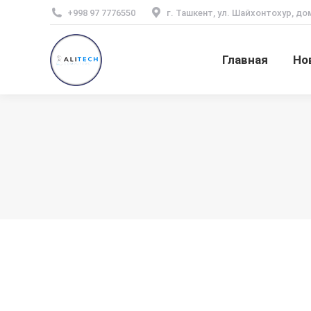
+998 97 7776550
г. Ташкент, ул. Шайхонтохур, до
Главная
Но