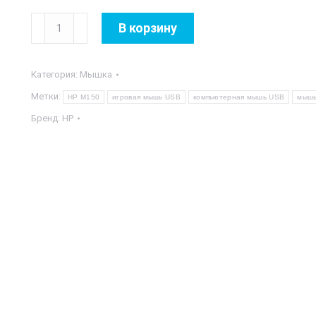
Количество
В корзину
товара
HP
Категория:
Мышка
M150
Метки:
HP M150
игровая мышь USB
компьютерная мышь USB
мышь
Бренд:
HP