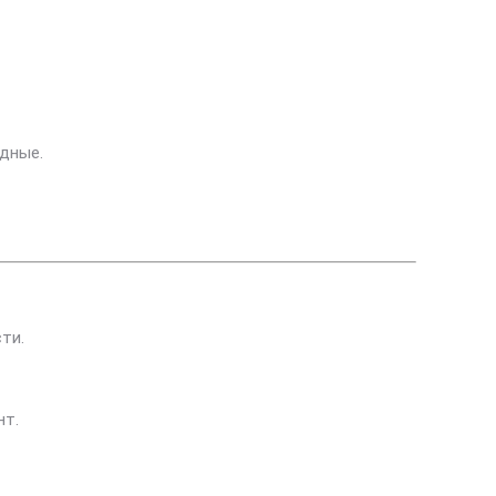
дные.
ти.
нт.