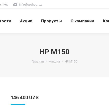
м 1-А.
info@wshop.uz
вости
Акции
Продукты
О компании
Ко
HP M150
Вы здесь:
Главная
Мышка
HP M150
146 400
UZS