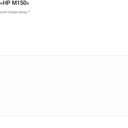
 «HP M150»
поля помечены
*