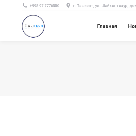
+998 97 7776550
г. Ташкент, ул. Шайхонтохур, до
Главная
Но