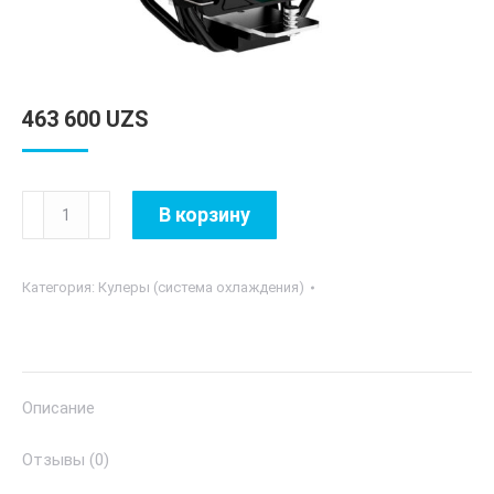
463 600
UZS
Количество
В корзину
товара
ID
Категория:
Кулеры (система охлаждения)
Cooling
SE-
234-
ARGB
Описание
Отзывы (0)