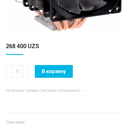
268 400
UZS
Количество
В корзину
товара
ID
Категория:
Кулеры (система охлаждения)
Cooling
SE-
904TWIN
Описание