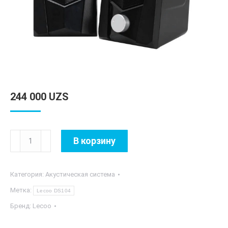
244 000
UZS
Количество
В корзину
товара
Lecoo
Категория:
Акустическая система
DS104
Метка:
Lecoo DS104
Бренд:
Lecoo