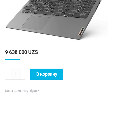
9 638 000
UZS
Количество
В корзину
товара
Lenovo
Категория:
Ноутбуки
IdeaPad
3
15ITL6
Intel