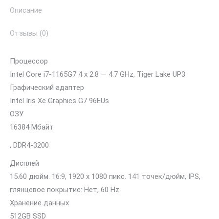
Описание
Core
i7-
Отзывы (0)
1165G7
Процессор
Intel Core i7-1165G7 4 x 2.8 — 4.7 GHz, Tiger Lake UP3
Графический адаптер
Intel Iris Xe Graphics G7 96EUs
ОЗУ
16384 Мбайт
, DDR4-3200
Дисплей
15.60 дюйм. 16:9, 1920 x 1080 пикс. 141 точек/дюйм, IPS,
глянцевое покрытие: Нет, 60 Hz
Хранение данных
512GB SSD