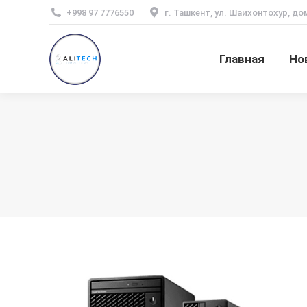
+998 97 7776550
г. Ташкент, ул. Шайхонтохур, до
Главная
Но