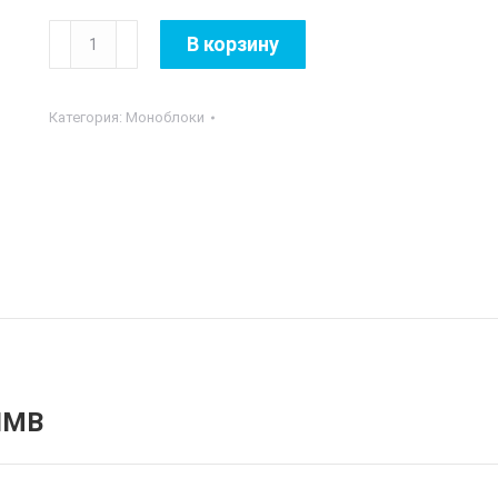
Количество
В корзину
товара
Lenovo
Категория:
Моноблоки
V50T-
13IMB
3IMB