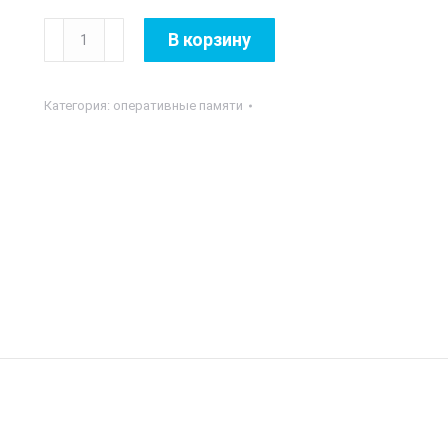
Количество
В корзину
товара
Lexar
Категория:
оперативные памяти
DDR4
16GB
2666Mhz
SODIMM