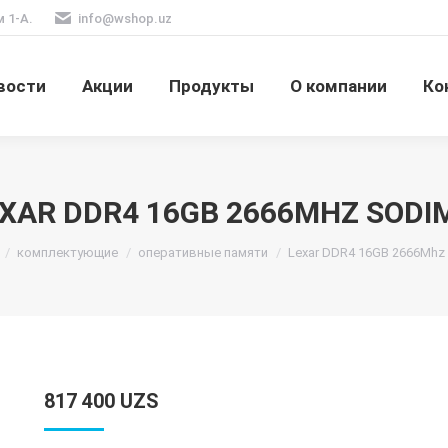
м 1-А.
info@wshop.uz
вости
Акции
Продукты
О компании
Ко
XAR DDR4 16GB 2666MHZ SOD
сь:
комплектующие
оперативные памяти
Lexar DDR4 16GB 2666Mh
817 400
UZS