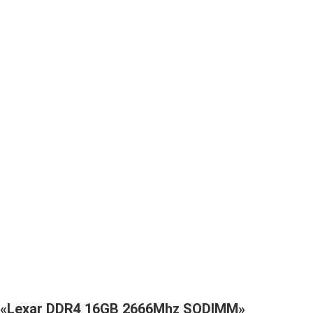
 «Lexar DDR4 16GB 2666Mhz SODIMM»