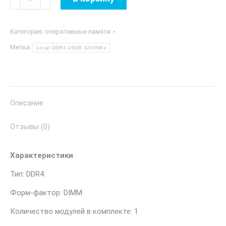
товара
Lexar
Категория:
оперативные памяти
DDR4
16GB
Метка:
Lexar DDR4 16GB 3200Mhz
3200Mhz
Описание
Отзывы (0)
Характеристики
Тип: DDR4
Форм-фактор: DIMM
Количество модулей в комплекте: 1